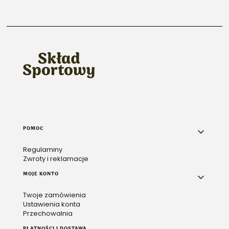
Linki w stopce
POMOC
Regulaminy
Zwroty i reklamacje
MOJE KONTO
Twoje zamówienia
Ustawienia konta
Przechowalnia
PŁATNOŚCI I DOSTAWA