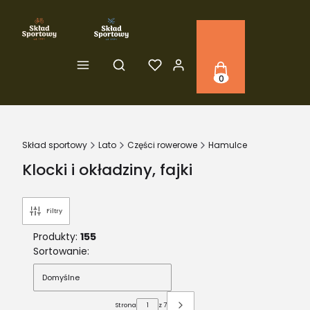
Produkty w koszyku: 
Otwórz wyszukiwarkę
Skład sportowy
Lato
Części rowerowe
Hamulce
Klocki i okładziny, fajki
Filtry
Produkty:
155
Lista produktów
Sortowanie:
Domyślne
Strona
z 7